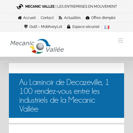
Passer
MECANIC VALLEE
| LES ENTREPRISES EN MOUVEMENT
au
contenu
Accueil
Contact
Actualités
Offres d’emploi
Outil – Mob’AveyLot
Espace sécurisé
Au Laminoir de Decazeville, 1
100 rendez-vous entre les
industriels de la Mecanic
Vallée