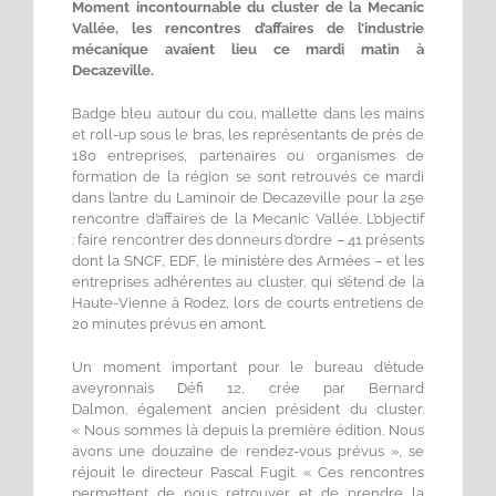
Moment incontournable du cluster de la Mecanic
Vallée, les rencontres d’affaires de l’industrie
mécanique avaient lieu ce mardi matin à
Decazeville.
Badge bleu autour du cou, mallette dans les mains
et roll-up sous le bras, les représentants de près de
180 entreprises, partenaires ou organismes de
formation de la région se sont retrouvés ce mardi
dans l’antre du Laminoir de Decazeville pour la 25e
rencontre d’affaires de la Mecanic Vallée. L’objectif
: faire rencontrer des donneurs d’ordre – 41 présents
dont la SNCF, EDF, le ministère des Armées – et les
entreprises adhérentes au cluster, qui s’étend de la
Haute-Vienne à Rodez, lors de courts entretiens de
20 minutes prévus en amont.
Un moment important pour le bureau d’étude
aveyronnais Défi 12, crée par Bernard
Dalmon, également ancien président du cluster.
« Nous sommes là depuis la première édition. Nous
avons une douzaine de rendez-vous prévus », se
réjouit le directeur Pascal Fugit. « Ces rencontres
permettent de nous retrouver et de prendre la