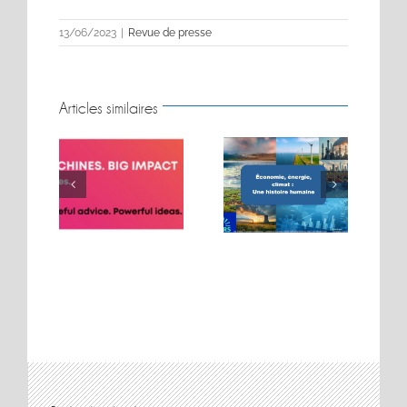
13/06/2023
|
Revue de presse
Articles similaires
BIG MOVES. BIG
Conférence sur les
MACHINES. BIG
t
énergies
IMPACT.