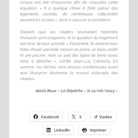
locaux ont été missionnés afin de résoudre cette
équation.
« Il a quelque chose à faire autour des
logements vacants, de nombreuses collectivités
œuvrent en ce sens »
, tient à rassurer le président.
D’autant que les citadins souhaitant rejoindre
l’Aveyron sont exigeants, et la question du logement
est l’une de leur priorité.
« Forcément, ils arrivent avec
l’idée d’avoir une belle maison en pierre, un beau jardin
et une piscine, mais ce sont des types de biens assez
rares à dénicher »
, confie Jean-Luc Calmelly. En
somme, les tâches sont encore nombreuses avant
que l’Aveyron devienne le nouvel eldorado des
citadins.
Alexis Roux – La Dépêche – le 12/06/2023 –
Facebook
X
Viadeo
LinkedIn
Imprimer