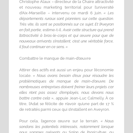
Christophe Alaux – directeur de la Chaire attractivité
et nouveau marketing territorial pour l’université
d’Aix-Marseille – intervenu ce mardi 6 juin.
« Les
départements ruraux sont pionniers sur cette question.
Très vite, ils sont se positionnés sur ce sujet. Et l’Aveyron
en fait partie,
estime-t-il.
Avoir cette structure qui prend
l’attractivité à bras-le-corps et qui œuvre pour que de
nouveaux arrivants s’installent, c’est une véritable force,
il faut continuer en ce sens. »
Combattre le manque de main-d’œuvre
Attirer des actifs est aussi un enjeu pour l’économie
locale.
« Nous avons besoin d’eux pour résoudre les
problématiques de manque de main-d’œuvre. De
nombreuses entreprises doivent freiner leurs projets car
elles n’ont pas assez d’employés, nous devons nous
battre contre cela »
, appuie Jean-Luc Calmelly. À ce
titre, l’Adat se félicite de n’avoir qu’une part de 17 %
de retraités parmi ceux qui s’installent en Aveyron.
Pour cela, l’agence œuvre sur le terrain.
« Nous
sondons les potentiels intéressés, notamment lorsque
nous sommes présents au Salon de l’agriculture, au