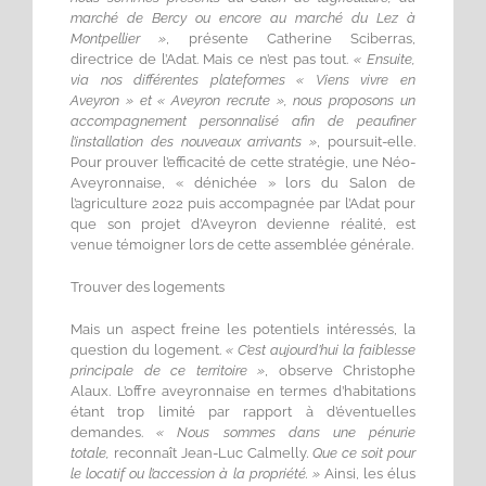
marché de Bercy ou encore au marché du Lez à
Montpellier »
, présente Catherine Sciberras,
directrice de l’Adat. Mais ce n’est pas tout.
« Ensuite,
via nos différentes plateformes « Viens vivre en
Aveyron » et « Aveyron recrute », nous proposons un
accompagnement personnalisé afin de peaufiner
l’installation des nouveaux arrivants »
, poursuit-elle.
Pour prouver l’efficacité de cette stratégie, une Néo-
Aveyronnaise, « dénichée » lors du Salon de
l’agriculture 2022 puis accompagnée par l’Adat pour
que son projet d’Aveyron devienne réalité, est
venue témoigner lors de cette assemblée générale.
Trouver des logements
Mais un aspect freine les potentiels intéressés, la
question du logement.
« C’est aujourd’hui la faiblesse
principale de ce territoire »
, observe Christophe
Alaux. L’offre aveyronnaise en termes d’habitations
étant trop limité par rapport à d’éventuelles
demandes.
« Nous sommes dans une pénurie
totale,
reconnaît Jean-Luc Calmelly
. Que ce soit pour
le locatif ou l’accession à la propriété. »
Ainsi, les élus