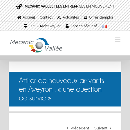
Passer
MECANIC VALLEE
| LES ENTREPRISES EN MOUVEMENT
au
contenu
Accueil
Contact
Actualités
Offres d’emploi
Outil – Mob’AveyLot
Espace sécurisé
Attirer de nouveaux arrivants
en Aveyron : « une question
de survie »
Précédent
Suivant