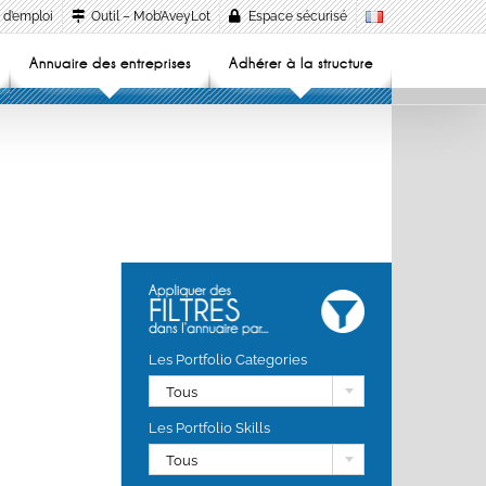
 d’emploi
Outil – Mob’AveyLot
Espace sécurisé
Annuaire des entreprises
Adhérer à la structure
Les Portfolio Categories
Tous
Les Portfolio Skills
Tous