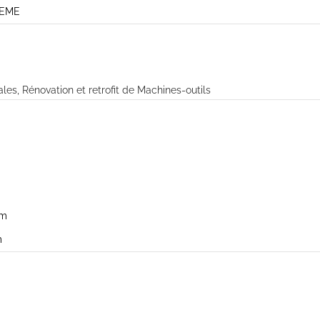
TEME
ales
,
Rénovation et retrofit de Machines-outils
om
m