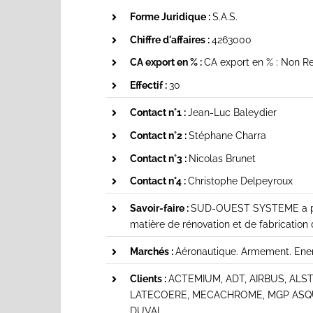
Forme Juridique :
S.A.S.
Chiffre d'affaires :
4263000
CA export en % :
CA export en % : Non R
Effectif :
30
Contact n°1 :
Jean-Luc Baleydier
Contact n°2 :
Stéphane Charra
Contact n°3 :
Nicolas Brunet
Contact n°4 :
Christophe Delpeyroux
Savoir-faire :
SUD-OUEST SYSTEME a pour
matière de rénovation et de fabrication 
Marchés :
Aéronautique. Armement. Energ
Clients :
ACTEMIUM, ADT, AIRBUS, ALS
LATECOERE, MECACHROME, MGP ASQUIN
DUVAL