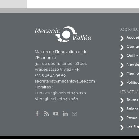
ACCÈS RAP
Accuei
Conta
Maison de l'Innovation et de
Outil 
l'Economie
31, rue des Tuileries - ZI des
Newsle
Prades,12110 Viviez - FR
Mentio
+33 5 65 43 95 50
secretariat@mecanicvallee.com
Politiq
Horaires :
LES ACTUAL
Lun-Jeu : 9h-12h et 14h-17h
Ven : 9h-12h et 14h-16h
Toutes 
Salons
Revue 
Les Fla