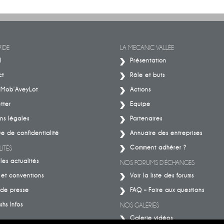
IDE
LA MECANIC VALLÉE
l
Présentation
ct
Rôle et buts
– Mob’AveyLot
Actions
tter
Equipe
ns légales
Partenaires
ue de confidentialité
Annuaire des entreprises
Comment adhérer ?
ITÉS
les actualités
NOS FORUMS D’ÉCHANGES
 et conventions
Voir la liste des forums
de presse
FAQ – Foire aux questions
shs Infos
NOS GALERIES
Galerie vidéos