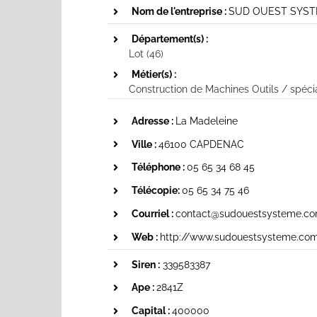
Nom de l'entreprise :
SUD OUEST SYS
Département(s) :
Lot (46)
Métier(s) :
Construction de Machines Outils / spéci
Adresse :
La Madeleine
Ville :
46100 CAPDENAC
Téléphone :
05 65 34 68 45
Télécopie:
05 65 34 75 46
Courriel :
contact@sudouestsysteme.c
Web :
http://www.sudouestsysteme.co
Siren :
339583387
Ape :
2841Z
Capital :
400000