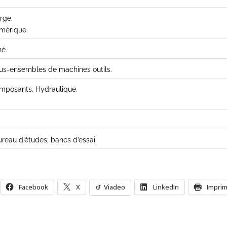
rge.
mérique.
né
s-ensembles de machines outils.
mposants. Hydraulique.
reau d’études, bancs d’essai.
Facebook
X
Viadeo
LinkedIn
Impri