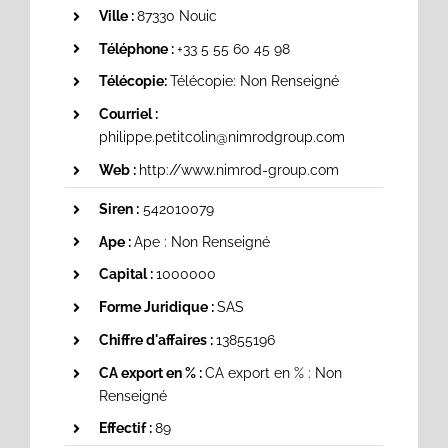
Ville :
87330 Nouic
Téléphone :
+33 5 55 60 45 98
Télécopie:
Télécopie: Non Renseigné
Courriel :
philippe.petitcolin@nimrodgroup.com
Web :
http://www.nimrod-group.com
Siren :
542010079
Ape :
Ape : Non Renseigné
Capital :
1000000
Forme Juridique :
SAS
Chiffre d'affaires :
13855196
CA export en % :
CA export en % : Non
Renseigné
Effectif :
89