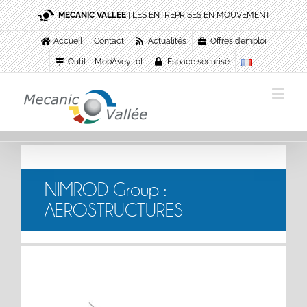
Passer
MECANIC VALLEE
| LES ENTREPRISES EN MOUVEMENT
au
contenu
Accueil
Contact
Actualités
Offres d’emploi
Outil – Mob’AveyLot
Espace sécurisé
NIMROD Group :
AEROSTRUCTURES