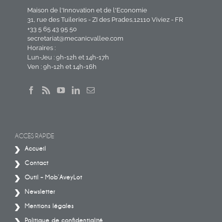
Maison de l'Innovation et de l'Economie
31, rue des Tuileries - ZI des Prades,12110 Viviez - FR
+33 5 65 43 95 50
secretariat@mecanicvallee.com
Horaires :
Lun-Jeu : 9h-12h et 14h-17h
Ven : 9h-12h et 14h-16h
ACCÈS RAPIDE
Accueil
Contact
Outil – Mob’AveyLot
Newsletter
Mentions légales
Politique de confidentialité