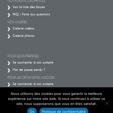
NOS FORUMS D’ÉCHANGES
Voir la liste des forums
FAQ – Foire aux questions
NOS GALERIES
Galerie vidéos
Galerie photos
POUR LES ENTREPRISES
Se connecter à son compte
Mot de passe perdu ?
POUR LES ORGANISMES ASSOCIES
Se connecter à son compte
Mot de passe perdu ?
Nous utilisons des cookies pour vous garantir la meilleure
expérience sur notre site web. Si vous continuez à utiliser ce
site, nous supposerons que vous en êtes satisfait.
Ok
Politique de confidentialité