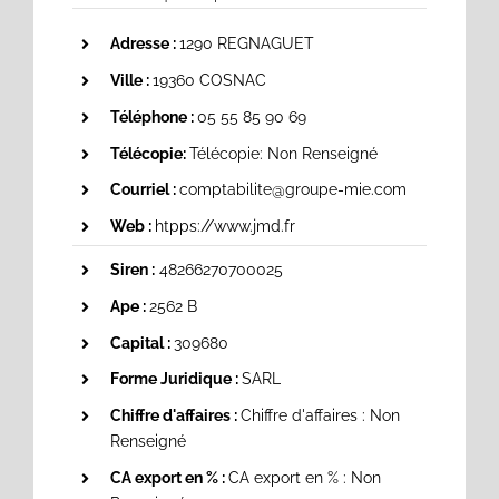
Adresse :
1290 REGNAGUET
Ville :
19360 COSNAC
Téléphone :
05 55 85 90 69
Télécopie:
Télécopie: Non Renseigné
Courriel :
comptabilite@groupe-mie.com
Web :
htpps://www.jmd.fr
Siren :
48266270700025
Ape :
2562 B
Capital :
309680
Forme Juridique :
SARL
Chiffre d'affaires :
Chiffre d'affaires : Non
Renseigné
CA export en % :
CA export en % : Non