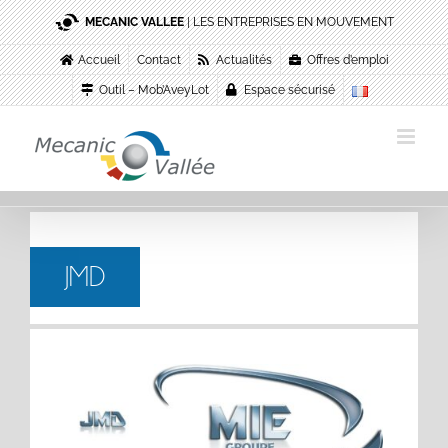
Passer
MECANIC VALLEE
| LES ENTREPRISES EN MOUVEMENT
au
contenu
Accueil
Contact
Actualités
Offres d’emploi
Outil – Mob’AveyLot
Espace sécurisé
JMD