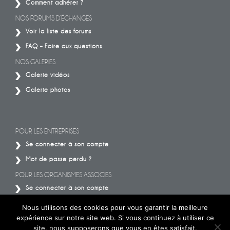
Comment adhérer ?
NOS FORUMS D’ÉCHANGES
Voir la liste des forums
FAQ – Foire aux questions
NOS GALERIES
Galerie vidéos
Galerie photos
POUR LES ENTREPRISES
Se connecter à son compte
Mot de passe perdu ?
POUR LES ORGANISMES ASSOCIES
Se connecter à son compte
Mot de passe perdu ?
Nous utilisons des cookies pour vous garantir la meilleure
expérience sur notre site web. Si vous continuez à utiliser ce
site, nous supposerons que vous en êtes satisfait.