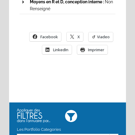
Moyens en R et D, conception interne :
Non
Renseigné
Facebook
X
Viadeo
LinkedIn
Imprimer
Les Portfolio Categories