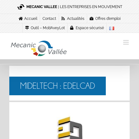
Passer
MECANIC VALLEE
| LES ENTREPRISES EN MOUVEMENT
au
contenu
Accueil
Contact
Actualités
Offres d’emploi
Outil – Mob’AveyLot
Espace sécurisé
MIDELTECH : EDELCAD