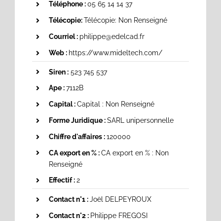
Téléphone :
05 65 14 14 37
Télécopie:
Télécopie: Non Renseigné
Courriel :
philippe@edelcad.fr
Web :
https://www.mideltech.com/
Siren :
523 745 537
Ape :
7112B
Capital :
Capital : Non Renseigné
Forme Juridique :
SARL unipersonnelle
Chiffre d'affaires :
120000
CA export en % :
CA export en % : Non
Renseigné
Effectif :
2
Contact n°1 :
Joël DELPEYROUX
Contact n°2 :
Philippe FREGOSI