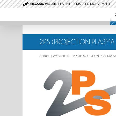
Passer
MECANIC VALLEE
| LES ENTREPRISES EN MOUVEMENT
au
contenu
2PS (PROJECTION PLASMA
Accueil
Aveyron (12)
2PS (PROJECTION PLASMA S