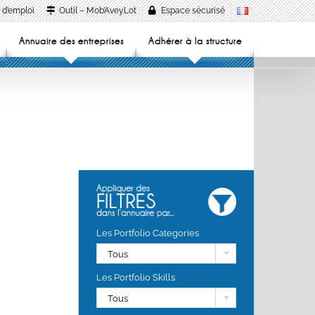
 d’emploi
Outil – Mob’AveyLot
Espace sécurisé
Annuaire des entreprises
Adhérer à la structure
Les Portfolio Categories
Tous
Les Portfolio Skills
Tous