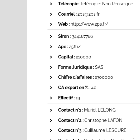
Télécopie:
Télécopie: Non Renseigné
Courriel :
2ps@2ps.fr
Web :
http://www.2ps.fr/
Siren :
344187786
Ape :
2561Z
Capital :
210000
Forme Juridique :
SAS
Chiffre d'affaires :
2300000
CA export en % :
40
Effectif :
19
Contact n°1 :
Muriel LELONG
Contact n°2 :
Christophe LAFON
Contact n°3 :
Guillaume LESCURE