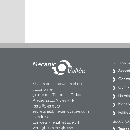
ACCÈS RAP
Accuei
Conta
Maison de l'Innovation et de
Outil 
l'Economie
31, rue des Tuileries - ZI des
Newsle
Prades,12110 Viviez - FR
Mentio
+33 5 65 43 95 50
secretariat@mecanicvallee.com
Politiq
Horaires :
LES ACTUAL
Lun-Jeu : 9h-12h et 14h-17h
Ven : 9h-12h et 14h-16h
Toutes 