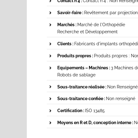
Contact n°4 :
Contact n°4 : Non Renseign
Savoir-faire :
Revêtement par projection
Marchés :
Marché de l'Orthopédie
Recherche et Développement
Clients :
Fabricants d'implants orthopéd
Produits propres :
Produits propres : N
Equipements – Machines :
3 Machines d
Robots de sablage
Sous-traitance réalisée :
Non Renseigné
Sous-traitance confiée :
Non renseigné
Certification :
ISO 13485
Moyens en R et D, conception interne :
N