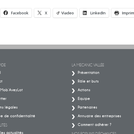
Facebook
X
Viadeo
LinkedIn
Impri
IDE
LA MECANIC VALLÉE
l
Présentation
ct
Rôle et buts
– Mob’AveyLot
Actions
tter
Equipe
ns légales
Partenaires
ue de confidentialité
Annuaire des entreprises
Comment adhérer ?
ITÉS
les actualités
NOS FORUMS D’ÉCHANGES