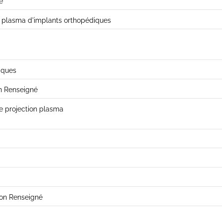
é
 plasma d'implants orthopédiques
iques
on Renseigné
e projection plasma
on Renseigné