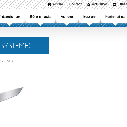
Accueil
Contact
Actualités
Offres
Présentation
Rôle et buts
Actions
Equipe
Partenaires
 SYSTEME)
YSTEME)