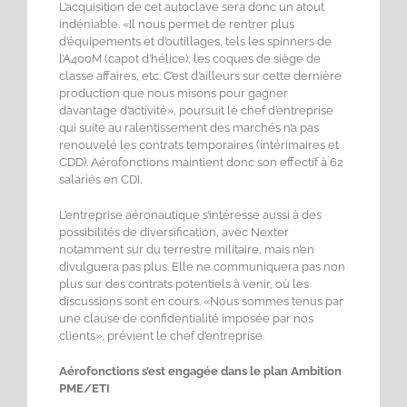
L’acquisition de cet autoclave sera donc un atout
indéniable. «Il nous permet de rentrer plus
d’équipements et d’outillages, tels les spinners de
l’A400M (capot d’hélice), les coques de siège de
classe affaires, etc. C’est d’ailleurs sur cette dernière
production que nous misons pour gagner
davantage d’activité», poursuit le chef d’entreprise
qui suite au ralentissement des marchés n’a pas
renouvelé les contrats temporaires (intérimaires et
CDD). Aérofonctions maintient donc son effectif à 62
salariés en CDI.
L’entreprise aéronautique s’intéresse aussi à des
possibilités de diversification, avec Nexter
notamment sur du terrestre militaire, mais n’en
divulguera pas plus. Elle ne communiquera pas non
plus sur des contrats potentiels à venir, où les
discussions sont en cours. «Nous sommes tenus par
une clause de confidentialité imposée par nos
clients», prévient le chef d’entreprise.
Aérofonctions s’est engagée dans le plan Ambition
PME/ETI