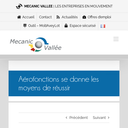
Passer
MECANIC VALLEE
| LES ENTREPRISES EN MOUVEMENT
au
contenu
Accueil
Contact
Actualités
Offres d’emploi
Outil – Mob’AveyLot
Espace sécurisé
Aérofonctions se donne les
moyens de réussir
Précédent
Suivant