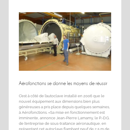
Voir
l'image
agrandie
Aérofonctions se donne les moyens de réussir
C’est à côté de l’autoclave installé en 2006 que le
nouvel équipement aux dimensions bien plus
généreuses a pris place depuis quelques semaines,
à Aérofonctions. «Sa mise en fonctionnement est
imminente, annonce Jean-Pierre Lamamy, le P.-D.G.
de l’entreprise de sous-traitance aéronautique, en
présentant cet autoclave flambant neuf de 2,5 m de