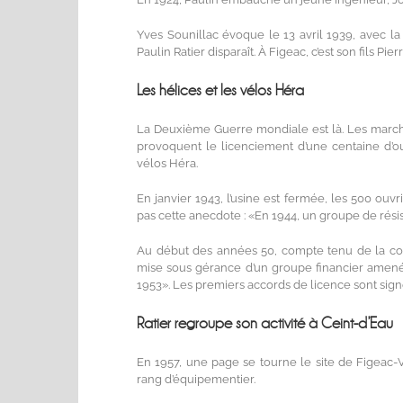
Yves Sounillac évoque le 13 avril 1939, avec la
Paulin Ratier disparaît. À Figeac, c’est son fils Pie
Les hélices et les vélos Héra
La Deuxième Guerre mondiale est là. Les marché
provoquent le licenciement d’une centaine d’ouv
vélos Héra.
En janvier 1943, l’usine est fermée, les 500 ouv
pas cette anecdote : «En 1944, un groupe de rési
Au début des années 50, compte tenu de la conj
mise sous gérance d’un groupe financier amené
1953». Les premiers accords de licence sont sign
Ratier regroupe son activité à Ceint-d’Eau
En 1957, une page se tourne le site de Figeac-Vi
rang d’équipementier.