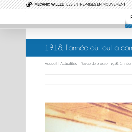
Passer
MECANIC VALLEE
| LES ENTREPRISES EN MOUVEMENT
au
contenu
1918, l’année où tout a com
Accueil
Actualités
Revue de presse
1918, l’année
Voir
l'image
agrandie