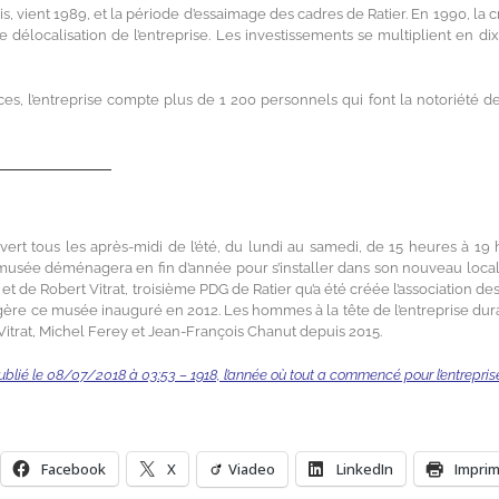
uis, vient 1989, et la période d’essaimage des cadres de Ratier. En 1990, la 
 délocalisation de l’entreprise. Les investissements se multiplient en dix
s, l’entreprise compte plus de 1 200 personnels qui font la notoriété de
——————————
vert tous les après-midi de l’été, du lundi au samedi, de 15 heures à 19 
e musée déménagera en fin d’année pour s’installer dans son nouveau local
r et de Robert Vitrat, troisième PDG de Ratier qu’a été créée l’association d
le gère ce musée inauguré en 2012. Les hommes à la tête de l’entreprise dur
Vitrat, Michel Ferey et Jean-François Chanut depuis 2015.
ublié le 08/07/2018 à 03:53 – 1918, l’année où tout a commencé pour l’entrepris
Facebook
X
Viadeo
LinkedIn
Impri