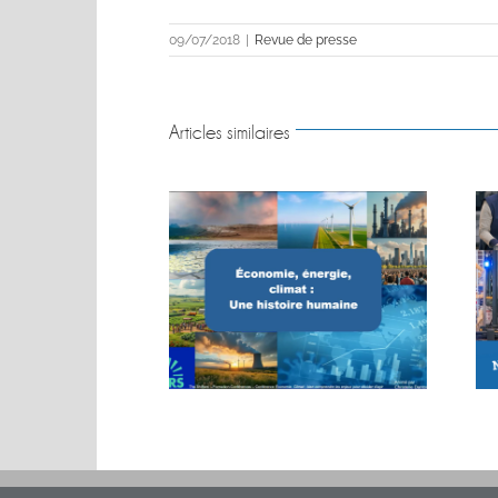
09/07/2018
|
Revue de presse
Articles similaires
MACHINES. BIG
Conférence sur les énergies