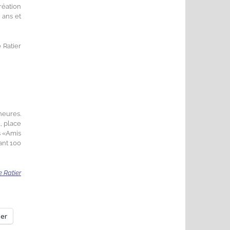
création
 ans et
 Ratier
heures.
, place
es «Amis
ant 100
e Ratier
mer