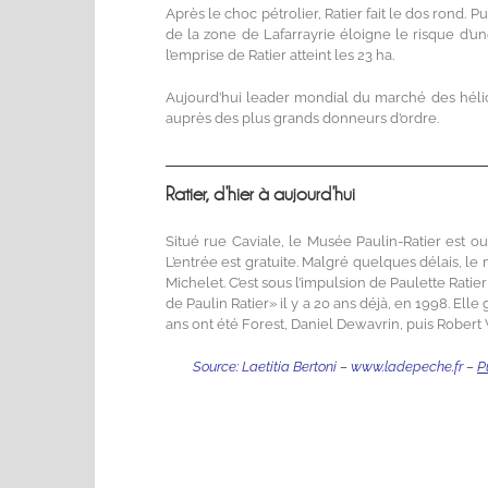
Après le choc pétrolier, Ratier fait le dos rond. P
de la zone de Lafarrayrie éloigne le risque d’une
l’emprise de Ratier atteint les 23 ha.
Aujourd’hui leader mondial du marché des hélice
auprès des plus grands donneurs d’ordre.
——————————————————————————
Ratier, d’hier à aujourd’hui
Situé rue Caviale, le Musée Paulin-Ratier est ou
L’entrée est gratuite. Malgré quelques délais, l
Michelet. C’est sous l’impulsion de Paulette Ratie
de Paulin Ratier» il y a 20 ans déjà, en 1998. El
ans ont été Forest, Daniel Dewavrin, puis Robert 
Source: Laetitia Bertoni – www.ladepeche.fr –
P