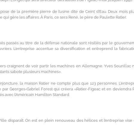
 pose de la première pierre de l’usine dite de Ceint d’Eau. Deux mois plu
rre qui gère les affaires. À Paris, ce sera René, le père de Paulette Ratier.
s passés au titre de la défense nationale sont résiliés par le gouverne
riers. L’entreprise accentue sa diversification et entreprend la fabricat
riers craignent de voir partir les machines en Allemagne. Yves Sounillac n
stants sabote plusieurs machines».
oncture, la maison Ratier ne compte plus que 123 personnes. L’entrepr
 par Georges-Gabriel Forest qui créera «Ratier-Figeac et en deviendra
és avec l’Américain Hamilton Standard.
lle disparaît. On est en plein renouveau des hélices et l’entreprise vise 