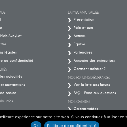
IMPACT.
ceux qui font la mécanique
IDE
LA MECANIC VALLÉE
l
Présentation
ct
Rôle et buts
– Mob’AveyLot
Actions
tter
Equipe
ns légales
Partenaires
ue de confidentialité
Annuaire des entreprises
Comment adhérer ?
ITÉS
les actualités
NOS FORUMS D’ÉCHANGES
 et conventions
Voir la liste des forums
de presse
FAQ – Foire aux questions
shs Infos
NOS GALERIES
Galerie vidéos
eilleure expérience sur notre site web. Si vous continuez à utiliser ce
Galerie photos
Ok
Politique de confidentialité