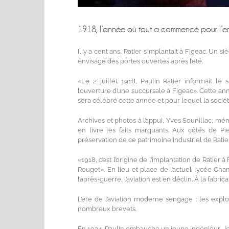
1918, l’année où tout a commencé pour l’ent
Il y a cent ans, Ratier s’implantait à Figeac. Un 
envisage des portes ouvertes après l’été.
«Le 2 juillet 1918, Paulin Ratier informait l
l’ouverture d’une succursale à Figeac». Cette ann
sera célébré cette année et pour lequel la socié
Archives et photos à l’appui, Yves Sounillac, mémo
en livre les faits marquants. Aux côtés de Pi
préservation de ce patrimoine industriel de Ratier
«1918, c’est l’origine de l’implantation de Ratier 
Rouget». En lieu et place de l’actuel lycée Ch
l’après-guerre, l’aviation est en déclin. À la fabri
L’ère de l’aviation moderne s’engage : les expl
nombreux brevets.
En 1924, Paulin embauche un jeune ingénieur, Jos