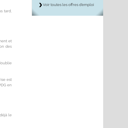
Voir toutes les offres d’emploi
s tard,
ment et
ion des
’oublie
ise est
 PDG en
déjà le