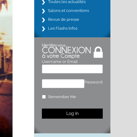
Toutes les actualités
Salons et conventions
Revue de presse
Les Flashs Infos
Username or Email
Password
Remember Me