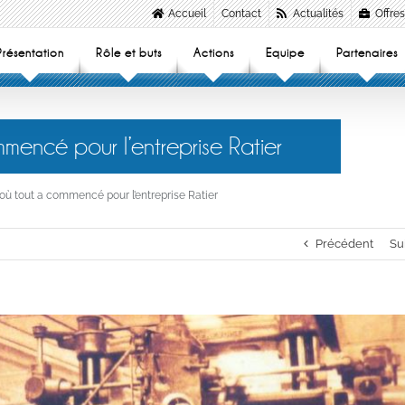
Accueil
Contact
Actualités
Offres
Présentation
Rôle et buts
Actions
Equipe
Partenaires
mencé pour l’entreprise Ratier
 où tout a commencé pour l’entreprise Ratier
Précédent
Su