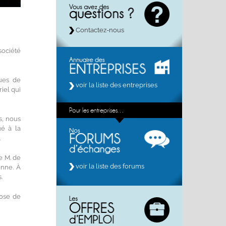
Contactez-nous
 société
ques de
voir la liste des entreprises
iel qui
Pour les entreprises…
s, nous
ué à la
.
de M. de
voir la liste des forums
enne. À
.
pose de