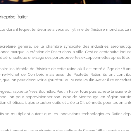
reprise Ratier
siècle durant lequel l’entreprise a vécu au rythme de l’histoire mondiale. La
e secrétaire général de la chambre syndicale des industries aéronauti
once marque la création de Ratier dans la ville. C’est ce centenaire industr
té aéronautique envisage des portes ouvertes exceptionnelles après l’été.
ire inaltérable de l’histoire de cette usine où il est entré à l’âge de 18 an
erre-Michel de Combeix mais aussi de Paulette Ratier, ils ont contrib
, que l’on peut découvrir aujourd’hui au Musée Paulin-Ratier (lire encadré)
à Figeac, rappelle Yves Sounillac. Paulin Ratier loue puis achète la scierie 
ampollion pour approvisionner son usine de Montrouge, en région parisi
cation d’hélices, il ajoute l’automobile et crée la Citroënnette pour les enfants
oits se multiplient autant que les innovations technologiques. Ratier dé
eph Longet qui sera directeur des ateliers de Figeac-Ville jusqu’en 1940.