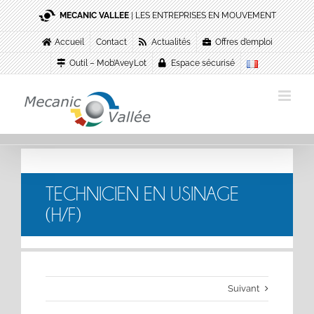
Passer
MECANIC VALLEE
| LES ENTREPRISES EN MOUVEMENT
au
contenu
Accueil
Contact
Actualités
Offres d’emploi
Outil – Mob’AveyLot
Espace sécurisé
TECHNICIEN EN USINAGE
(H/F)
Suivant