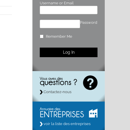
Username or Email
Password
Remember Me
Contactez-nous
voir la liste des entreprises