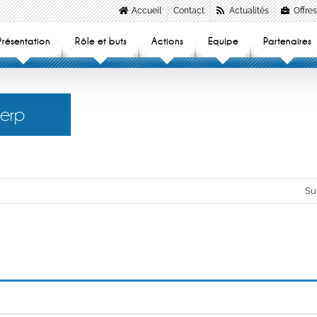
Accueil
Contact
Actualités
Offres
Présentation
Rôle et buts
Actions
Equipe
Partenaires
 erp
Su