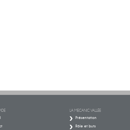
IDE
LA MECANIC VALLÉE
l
Présentation
ct
Rôle et buts