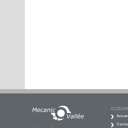
ACCÈS RAP
Accuei
Conta