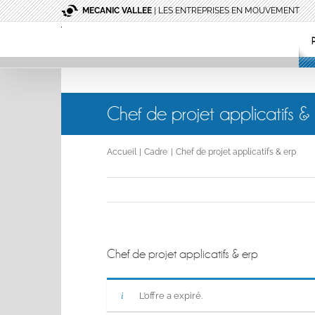
Passer
MECANIC VALLEE
| LES ENTREPRISES EN MOUVEMENT
au
contenu
Chef de projet applicatifs &
Accueil
Cadre
Chef de projet applicatifs & erp
Chef de projet applicatifs & erp
L’offre a expiré.