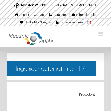
Passer
MECANIC VALLEE
| LES ENTREPRISES EN MOUVEMENT
au
contenu
Accueil
Contact
Actualités
Offres d’emploi
Outil – Mob’AveyLot
Espace sécurisé
Ingénieur automatisme – H/F
Précédent